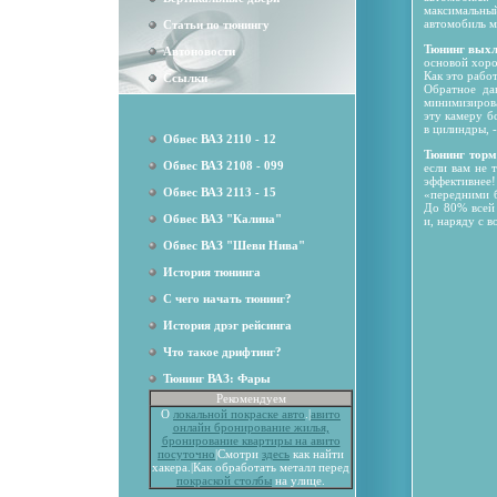
максимальны
автомобиль м
Статьи по тюнингу
Тюнинг выхл
Автоновости
основой хор
Как это рабо
Ссылки
Обратное да
минимизирова
эту камеру б
в цилиндры, 
Обвес ВАЗ 2110 - 12
Тюнинг торм
Обвес ВАЗ 2108 - 099
если вам не 
эффективнее!
Обвес ВАЗ 2113 - 15
«передними б
До 80% всей 
Обвес ВАЗ "Калина"
и, наряду с 
Обвес ВАЗ "Шеви Нива"
История тюнинга
С чего начать тюнинг?
История дрэг рейсинга
Что такое дрифтинг?
Тюнинг ВАЗ: Фары
Рекомендуем
О
локальной покраске авто
.|
авито
онлайн бронирование жилья,
бронирование квартиры на авито
посуточно
|Смотри
здесь
как найти
хакера.|Как обработать металл перед
покраской столбы
на улице.