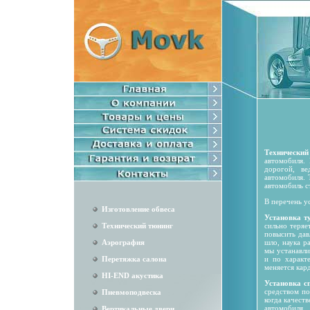
Технический
автомобиля.
дорогой, ве
автомобиля.
автомобиль с
В перечень у
Изготовление обвеса
Установка т
Технический тюнинг
сильно теряе
повысить дав
Аэрография
шло, наука ра
мы устанавли
Перетяжка салона
и по характ
меняется кар
HI-END акустика
Установка с
средством по
Пневмоподвеска
когда качест
автомобиля
Вертикальные двери